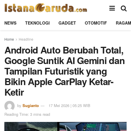
NEWS
TEKNOLOGI
GADGET
OTOMOTIF
RAGA
Home
Headline
Android Auto Berubah Total,
Google Suntik AI Gemini dan
Tampilan Futuristik yang
Bikin Apple CarPlay Ketar-
Ketir
by
Sugianto
17 Mei 2026 | 05:25 WIB
Reading Time: 3 mins read