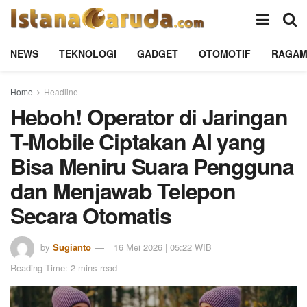
NEWS
TEKNOLOGI
GADGET
OTOMOTIF
RAGA
Home
Headline
Heboh! Operator di Jaringan
T-Mobile Ciptakan AI yang
Bisa Meniru Suara Pengguna
dan Menjawab Telepon
Secara Otomatis
by
Sugianto
16 Mei 2026 | 05:22 WIB
Reading Time: 2 mins read