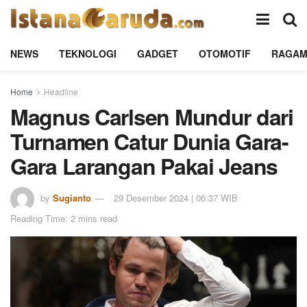
NEWS
TEKNOLOGI
GADGET
OTOMOTIF
RAGA
Home
Headline
Magnus Carlsen Mundur dari
Turnamen Catur Dunia Gara-
Gara Larangan Pakai Jeans
by
Sugianto
29 Desember 2024 | 06:37 WIB
Reading Time: 2 mins read