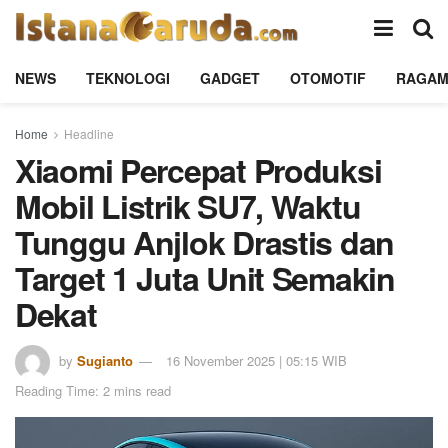
NEWS
TEKNOLOGI
GADGET
OTOMOTIF
RAGA
Home
Headline
Xiaomi Percepat Produksi
Mobil Listrik SU7, Waktu
Tunggu Anjlok Drastis dan
Target 1 Juta Unit Semakin
Dekat
by
Sugianto
16 November 2025 | 05:15 WIB
Reading Time: 2 mins read