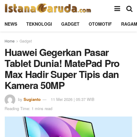
NEWS
TEKNOLOGI
GADGET
OTOMOTIF
RAGA
Home
Gadget
Huawei Gegerkan Pasar
Tablet Dunia! MatePad Pro
Max Hadir Super Tipis dan
Kamera 50MP
by
Sugianto
11 Mei 2026 | 05:37 WIB
Reading Time: 1 mins read