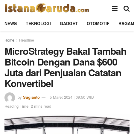
NEWS
TEKNOLOGI
GADGET
OTOMOTIF
RAGA
Home
Headline
MicroStrategy Bakal Tambah
Bitcoin Dengan Dana $600
Juta dari Penjualan Catatan
Konvertibel
by
Sugianto
5 Maret 2024 | 09:50 WIB
Reading Time: 2 mins read