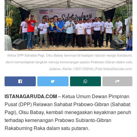
Ketua DPP Sahabat Pagi, Olsu Babay berorasi di hadapan ratusan warga Sukabumi,
demi memantapkan langkah menuju kemenangan paslon Prabowo-Gibran dalam satu
putaran, Kamis (18/01/20244).(Foto:IstanaGaruda.com)
ISTANAGARUDA.COM
– Ketua Umum Dewan Pimpinan
Pusat (DPP) Relawan Sahabat Prabowo-Gibran (Sahabat
Pagi), Olsu Babay, kembali menegaskan keyakinan penuh
terhadap kemenangan Prabowo Subianto-Gibran
Rakabuming Raka dalam satu putaran.