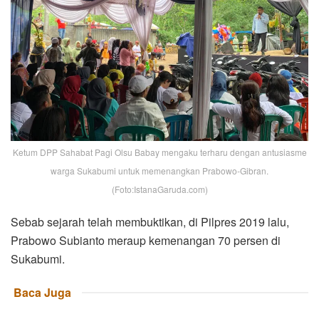
Ketum DPP Sahabat Pagi Olsu Babay mengaku terharu dengan antusiasme
warga Sukabumi untuk memenangkan Prabowo-Gibran.
(Foto:IstanaGaruda.com)
Sebab sejarah telah membuktikan, di Pilpres 2019 lalu,
Prabowo Subianto meraup kemenangan 70 persen di
Sukabumi.
Baca Juga