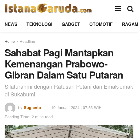
NEWS
TEKNOLOGI
GADGET
OTOMOTIF
RAGA
Home
Headline
Sahabat Pagi Mantapkan
Kemenangan Prabowo-
Gibran Dalam Satu Putaran
Silaturahmi dengan Ratusan Petani dan Emak-emak
di Sukabumi
by
Sugianto
19 Januari 2024 | 07:53 WIB
Reading Time: 2 mins read