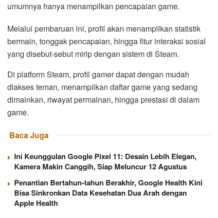
umumnya hanya menampilkan pencapaian game.
Melalui pembaruan ini, profil akan menampilkan statistik
bermain, tonggak pencapaian, hingga fitur interaksi sosial
yang disebut-sebut mirip dengan sistem di Steam.
Di platform Steam, profil gamer dapat dengan mudah
diakses teman, menampilkan daftar game yang sedang
dimainkan, riwayat permainan, hingga prestasi di dalam
game.
Baca Juga
Ini Keunggulan Google Pixel 11: Desain Lebih Elegan,
Kamera Makin Canggih, Siap Meluncur 12 Agustus
Penantian Bertahun-tahun Berakhir, Google Health Kini
Bisa Sinkronkan Data Kesehatan Dua Arah dengan
Apple Health