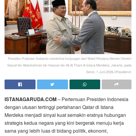
Presiden Prabowo Subianto menerima kunjungan dari Wakil Perdana Menteri Sheikh
Saoud bin Abdulrahman bin Hassan bin Ali Al Thani di Istana Merdeka, Jakarta, pada
Senin, 1 Juni 2026.(Presidenri)
ISTANAGARUDA.COM
– Pertemuan Presiden Indonesia
dengan utusan tertinggi pertahanan Qatar di Istana
Merdeka menjadi sinyal kuat semakin eratnya hubungan
strategis kedua negara yang kini bergerak menuju kerja
sama yang lebih luas di bidang politik, ekonomi,