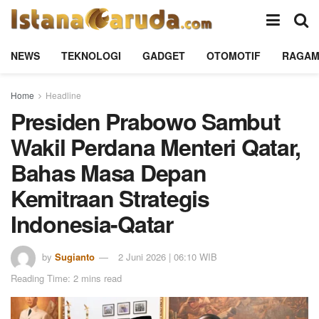
NEWS
TEKNOLOGI
GADGET
OTOMOTIF
RAGA
Home
Headline
Presiden Prabowo Sambut
Wakil Perdana Menteri Qatar,
Bahas Masa Depan
Kemitraan Strategis
Indonesia-Qatar
by
Sugianto
2 Juni 2026 | 06:10 WIB
Reading Time: 2 mins read