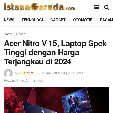
NEWS
TEKNOLOGI
GADGET
OTOMOTIF
RAGA
Home
Gadget
Acer Nitro V 15, Laptop Spek
Tinggi dengan Harga
Terjangkau di 2024
by
Sugianto
29 Januari 2024 | 20:11 WIB
Reading Time: 2 mins read