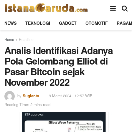
NEWS
TEKNOLOGI
GADGET
OTOMOTIF
RAGA
Home
Headline
Analis Identifikasi Adanya
Pola Gelombang Elliot di
Pasar Bitcoin sejak
November 2022
by
Sugianto
9 Maret 2024 | 12:57 WIB
Reading Time: 2 mins read