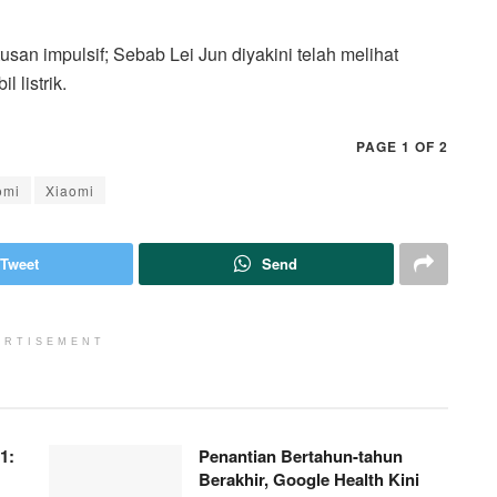
san impulsif; Sebab Lei Jun diyakini telah melihat
l listrik.
PAGE 1 OF 2
omi
Xiaomi
Tweet
Send
ERTISEMENT
1:
Penantian Bertahun-tahun
Berakhir, Google Health Kini