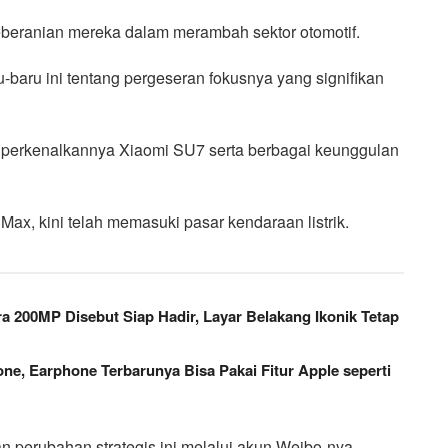
beranian mereka dalam merambah sektor otomotif.
aru ini tentang pergeseran fokusnya yang signifikan
iperkenalkannya Xiaomi SU7 serta berbagai keunggulan
ax, kini telah memasuki pasar kendaraan listrik.
a 200MP Disebut Siap Hadir, Layar Belakang Ikonik Tetap
ne, Earphone Terbarunya Bisa Pakai Fitur Apple seperti
perubahan strategis ini melalui akun Weibo-nya.