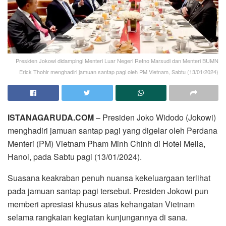
Presiden Jokowi didampingi Menteri Luar Negeri Retno Marsudi dan Menteri BUMN
Erick Thohir menghadiri jamuan santap pagi oleh PM Vietnam, Sabtu (13/01/2024)
ISTANAGARUDA.COM
– Presiden Joko Widodo (Jokowi)
menghadiri jamuan santap pagi yang digelar oleh Perdana
Menteri (PM) Vietnam Pham Minh Chinh di Hotel Melia,
Hanoi, pada Sabtu pagi (13/01/2024).
Suasana keakraban penuh nuansa kekeluargaan terlihat
pada jamuan santap pagi tersebut. Presiden Jokowi pun
memberi apresiasi khusus atas kehangatan Vietnam
selama rangkaian kegiatan kunjungannya di sana.