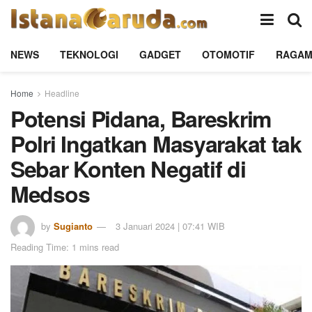
NEWS
TEKNOLOGI
GADGET
OTOMOTIF
RAGA
Home
Headline
Potensi Pidana, Bareskrim
Polri Ingatkan Masyarakat tak
Sebar Konten Negatif di
Medsos
by
Sugianto
3 Januari 2024 | 07:41 WIB
Reading Time: 1 mins read