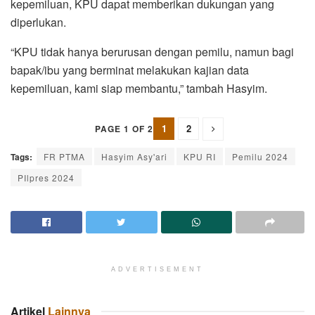
kepemiluan, KPU dapat memberikan dukungan yang
diperlukan.
“KPU tidak hanya berurusan dengan pemilu, namun bagi
bapak/ibu yang berminat melakukan kajian data
kepemiluan, kami siap membantu,” tambah Hasyim.
1
2
PAGE 1 OF 2
Tags:
FR PTMA
Hasyim Asy'ari
KPU RI
Pemilu 2024
PIlpres 2024
ADVERTISEMENT
Artikel
Lainnya