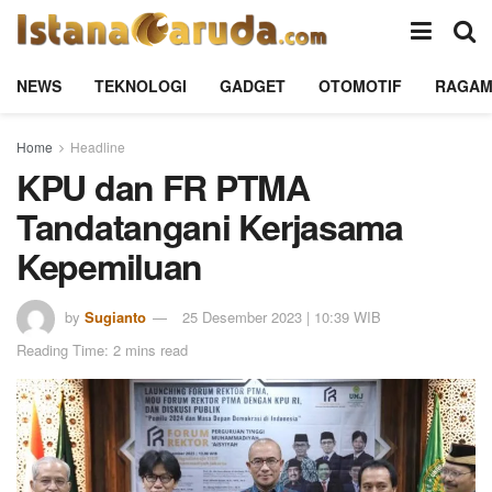
NEWS
TEKNOLOGI
GADGET
OTOMOTIF
RAGA
Home
Headline
KPU dan FR PTMA
Tandatangani Kerjasama
Kepemiluan
by
Sugianto
25 Desember 2023 | 10:39 WIB
Reading Time: 2 mins read