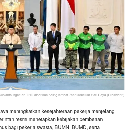
bianto ingatkan THR diberikan paling lambat 7hari sebelum Hari Raya.(Presidenri)
aya meningkatkan kesejahteraan pekerja menjelang
emerintah resmi menetapkan kebijakan pemberian
nus bagi pekerja swasta, BUMN, BUMD, serta