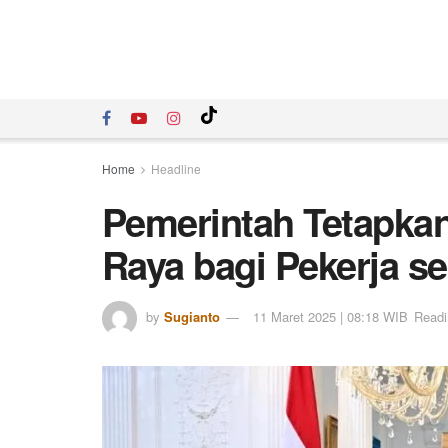
Home
Headline
Pemerintah Tetapka
Raya bagi Pekerja s
by
Sugianto
11 Maret 2025 | 08:18 WIB
Readi