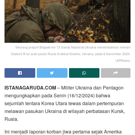
Seorang prajurit Brigade ke-13 Garda Nasional Ukraina menembakkan meriam
Giatsint-B ke arah posisi Rusia di dekat Kharkiv, Ukraina, pada 6 November 2024.
(APNews)
ISTANAGARUDA.COM
– Militer Ukraina dan Pentagon
mengungkapkan pada Senin (16/12/2024) bahwa
sejumlah tentara Korea Utara tewas dalam pertempuran
melawan pasukan Ukraina di wilayah perbatasan Kursk,
Rusia.
Ini menjadi laporan korban jiwa pertama sejak Amerika