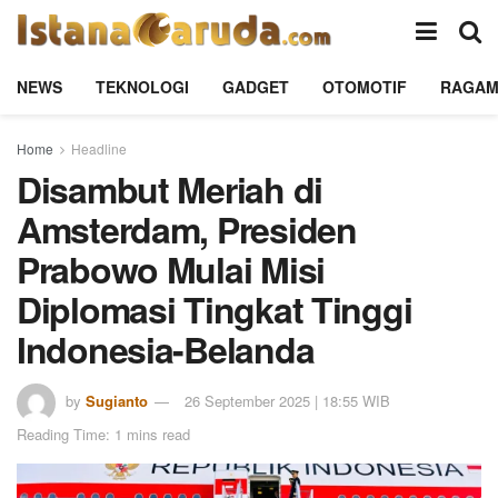
NEWS
TEKNOLOGI
GADGET
OTOMOTIF
RAGA
Home
Headline
Disambut Meriah di
Amsterdam, Presiden
Prabowo Mulai Misi
Diplomasi Tingkat Tinggi
Indonesia-Belanda
by
Sugianto
26 September 2025 | 18:55 WIB
Reading Time: 1 mins read