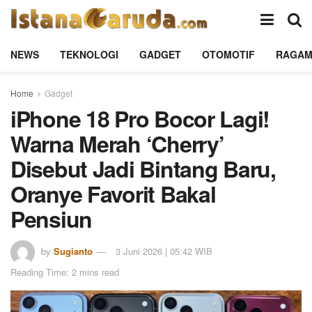
NEWS
TEKNOLOGI
GADGET
OTOMOTIF
RAGA
Home
Gadget
iPhone 18 Pro Bocor Lagi!
Warna Merah ‘Cherry’
Disebut Jadi Bintang Baru,
Oranye Favorit Bakal
Pensiun
by
Sugianto
3 Juni 2026 | 05:42 WIB
Reading Time: 2 mins read