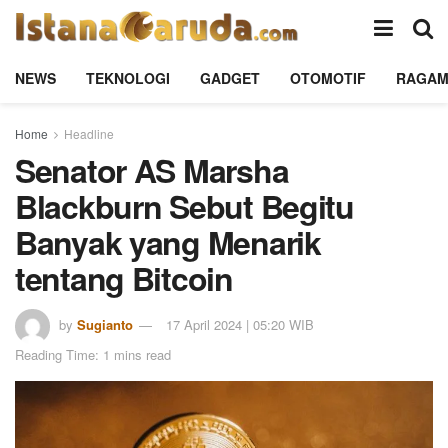
NEWS
TEKNOLOGI
GADGET
OTOMOTIF
RAGA
Home
Headline
Senator AS Marsha
Blackburn Sebut Begitu
Banyak yang Menarik
tentang Bitcoin
by
Sugianto
17 April 2024 | 05:20 WIB
Reading Time: 1 mins read