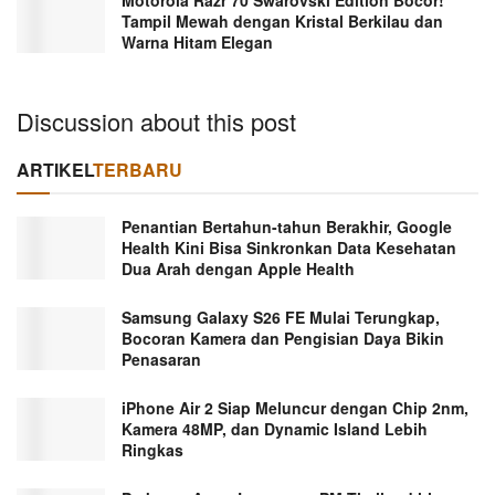
Motorola Razr 70 Swarovski Edition Bocor!
Tampil Mewah dengan Kristal Berkilau dan
Warna Hitam Elegan
Discussion about this post
ARTIKEL
TERBARU
Penantian Bertahun-tahun Berakhir, Google
Health Kini Bisa Sinkronkan Data Kesehatan
Dua Arah dengan Apple Health
Samsung Galaxy S26 FE Mulai Terungkap,
Bocoran Kamera dan Pengisian Daya Bikin
Penasaran
iPhone Air 2 Siap Meluncur dengan Chip 2nm,
Kamera 48MP, dan Dynamic Island Lebih
Ringkas