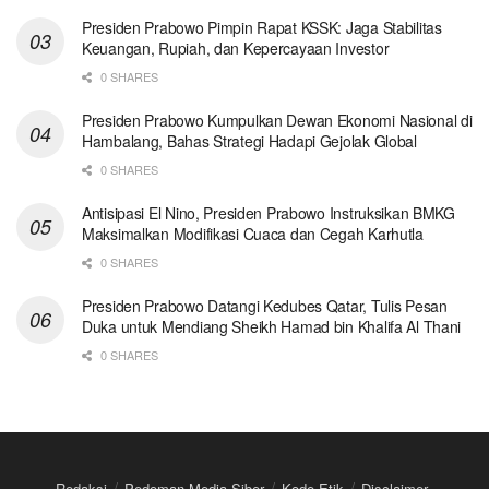
Presiden Prabowo Pimpin Rapat KSSK: Jaga Stabilitas
Keuangan, Rupiah, dan Kepercayaan Investor
0 SHARES
Presiden Prabowo Kumpulkan Dewan Ekonomi Nasional di
Hambalang, Bahas Strategi Hadapi Gejolak Global
0 SHARES
Antisipasi El Nino, Presiden Prabowo Instruksikan BMKG
Maksimalkan Modifikasi Cuaca dan Cegah Karhutla
0 SHARES
Presiden Prabowo Datangi Kedubes Qatar, Tulis Pesan
Duka untuk Mendiang Sheikh Hamad bin Khalifa Al Thani
0 SHARES
Redaksi
Pedoman Media Siber
Kode Etik
Disclaimer