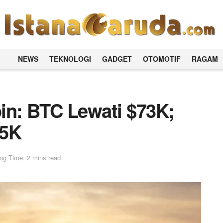
NEWS
TEKNOLOGI
GADGET
OTOMOTIF
RAGAM
oin: BTC Lewati $73K;
75K
ng Time: 2 mins read