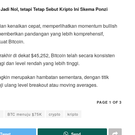
 Jadi Nol, tetapi Tetap Sebut Kripto Ini Skema Ponzi
ian kenaikan cepat, memperlihatkan momentum bullish
 memberikan pandangan yang lebih komprehensif,
uat Bitcoin.
khir di dekat $45,252, Bitcoin telah secara konsisten
ggi dan level rendah yang lebih tinggi.
ngkin merupakan hambatan sementara, dengan titik
i ulang level breakout atau moving averages.
PAGE 1 OF 3
n
BTC menuju $75K
crypto
kripto
Tweet
Send