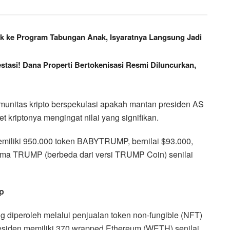
k ke Program Tabungan Anak, Isyaratnya Langsung Jadi
tasi! Dana Properti Bertokenisasi Resmi Diluncurkan,
komunitas kripto berspekulasi apakah mantan presiden AS
 kriptonya mengingat nilai yang signifikan.
miliki 950.000 token BABYTRUMP, bernilai $93.000,
ama TRUMP (berbeda dari versi TRUMP Coin) senilai
p
ng diperoleh melalui penjualan token non-fungible (NFT)
residen memiliki 370 wrapped Ethereum (WETH) senilai