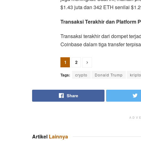
$1.43 juta dan 342 ETH senilai $1.29
Transaksi Terakhir dan Platfor
Transaksi terakhir dari dompet terj
Coinbase dalam tiga transfer terpisa
1
2
Tags:
crypto
Donald Trump
kript
Share
ADV
Artikel
Lainnya