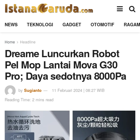
NEWS
TEKNOLOGI
GADGET
OTOMOTIF
RAGA
Home
Headline
Dreame Luncurkan Robot
Pel Mop Lantai Mova G30
Pro; Daya sedotnya 8000Pa
by
Sugianto
11 Februari 2024 | 08:27 WIB
Reading Time: 2 mins read