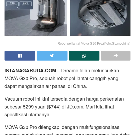
Robot pel lantai Mova G30 Pro.(Foto:Gizmochina)
ISTANAGARUDA.COM
– Dreame telah meluncurkan
MOVA G30 Pro, sebuah robot pel lantai canggih yang
dapat mengalirkan air panas, di China.
Vacuum robot ini kini tersedia dengan harga perkenalan
sebesar 5299 yuan ($744) di JD.com. Mari kita lihat
spesifikasi utamanya.
MOVA G30 Pro dilengkapi dengan multifungsionalitas,
mampu melakukan pel, mencuci, dan mengumpulkan debu