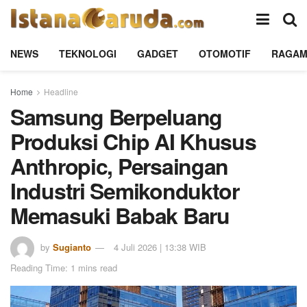
NEWS
TEKNOLOGI
GADGET
OTOMOTIF
RAGA
Home
Headline
Samsung Berpeluang
Produksi Chip AI Khusus
Anthropic, Persaingan
Industri Semikonduktor
Memasuki Babak Baru
by
Sugianto
4 Juli 2026 | 13:38 WIB
Reading Time: 1 mins read