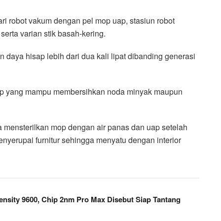
ari robot vakum dengan pel mop uap, stasiun robot
erta varian stik basah-kering.
daya hisap lebih dari dua kali lipat dibanding generasi
 uap yang mampu membersihkan noda minyak maupun
a mensterilkan mop dengan air panas dan uap setelah
enyerupai furnitur sehingga menyatu dengan interior
ensity 9600, Chip 2nm Pro Max Disebut Siap Tantang