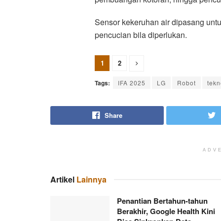
Sensor kekeruhan air dipasang unt
pencucian bila diperlukan.
1
2
Tags:
IFA 2025
LG
Robot
tekn
Share
ADV
Artikel
Lainnya
Penantian Bertahun-tahun
Berakhir, Google Health Kini