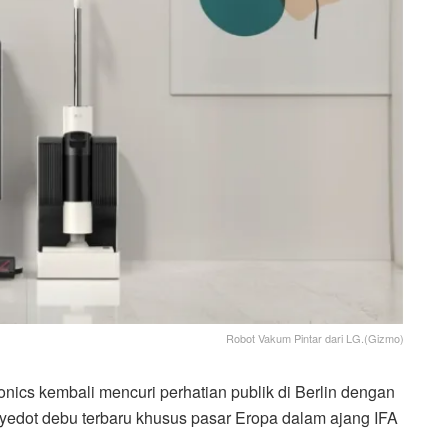
Robot Vakum Pintar dari LG.(Gizmo)
onics kembali mencuri perhatian publik di Berlin dengan
edot debu terbaru khusus pasar Eropa dalam ajang IFA