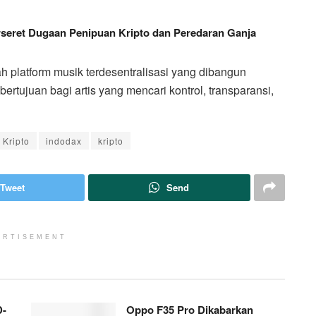
erseret Dugaan Penipuan Kripto dan Peredaran Ganja
lah platform musik terdesentralisasi yang dibangun
rtujuan bagi artis yang mencari kontrol, transparansi,
 Kripto
indodax
kripto
Tweet
Send
ERTISEMENT
D-
Oppo F35 Pro Dikabarkan