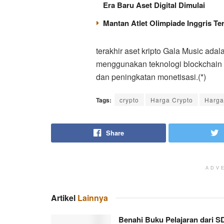
Era Baru Aset Digital Dimulai
Mantan Atlet Olimpiade Inggris T
terakhir aset kripto Gala Music ada
menggunakan teknologi blockchain be
dan peningkatan monetisasi.(*)
Tags:
crypto
Harga Crypto
Harga
Share
ADV
Artikel
Lainnya
Benahi Buku Pelajaran dari S