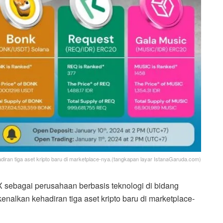
ran tiga aset kripto baru di marketplace-nya.(tangkapan layar IstanaGaruda.com)
sebagai perusahaan berbasis teknologi di bidang
enalkan kehadiran tiga aset kripto baru di marketplace-