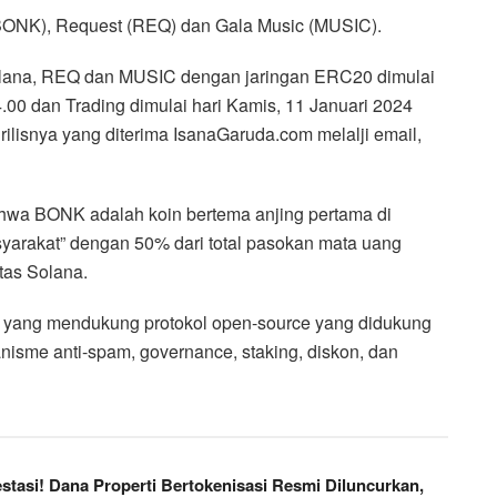
 (BONK), Request (REQ) dan Gala Music (MUSIC).
lana, REQ dan MUSIC dengan jaringan ERC20 dimulai
.00 dan Trading dimulai hari Kamis, 11 Januari 2024
rilisnya yang diterima IsanaGaruda.com melalji email,
bahwa BONK adalah koin bertema anjing pertama di
syarakat” dengan 50% dari total pasokan mata uang
itas Solana.
 yang mendukung protokol open-source yang didukung
isme anti-spam, governance, staking, diskon, dan
tasi! Dana Properti Bertokenisasi Resmi Diluncurkan,