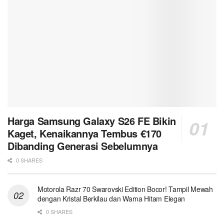
Harga Samsung Galaxy S26 FE Bikin
Kaget, Kenaikannya Tembus €170
Dibanding Generasi Sebelumnya
0 SHARES
Motorola Razr 70 Swarovski Edition Bocor! Tampil Mewah
dengan Kristal Berkilau dan Warna Hitam Elegan
0 SHARES