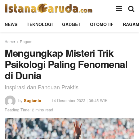
NEWS
TEKNOLOGI
GADGET
OTOMOTIF
RAGA
Home
Ragam
Mengungkap Misteri Trik
Psikologi Paling Fenomenal
di Dunia
Inspirasi dan Panduan Praktis
by
Sugianto
14 Desember 2023 | 06:45 WIB
Reading Time: 2 mins read