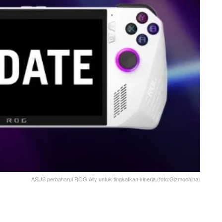
ASUS perbaharui ROG Ally untuk tingkatkan kinerja.(foto:Gizmochina)