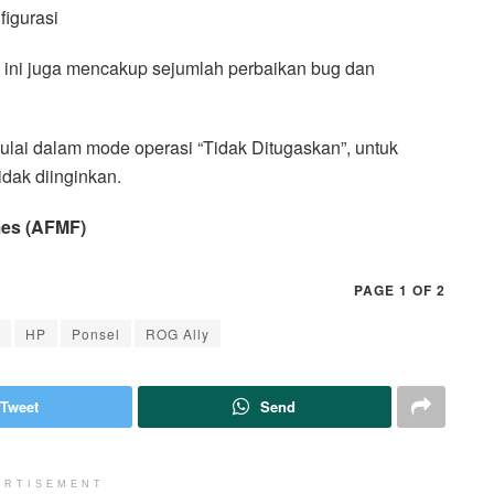
igurasi
n ini juga mencakup sejumlah perbaikan bug dan
ulai dalam mode operasi “Tidak Ditugaskan”, untuk
idak diinginkan.
mes (AFMF)
PAGE 1 OF 2
HP
Ponsel
ROG Ally
Tweet
Send
ERTISEMENT