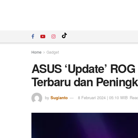
Home
Gadget
ASUS ‘Update’ ROG A
Terbaru dan Peningk
by
Sugianto
8 Februari 2024 | 05:10 WIB
Read