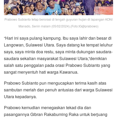
Prabowo Subianto tetap berorasi di tengah guyuran hujan di lapangan KONI
Manado, Senin malam (05/02/2024).(Foto:IG@prabowo)
“Hari ini saya pulang kampung. Ibu saya lahir dan besar di
Langowan, Sulawesi Utara. Saya datang ke tempat leluhur
saya, saya minta doa restu, saya minta dukungan saudara-
saudara sekalian masyarakat Sulawesi Utara,”demikian
salah satu penggalan pada orasi Prabowo Subianto yang
sangat menyentuh hati warga Kawanua.
Prabowo Subianto pun mengucapkan terima kasih atas
sambutan meriah dan penuh antusias dari warga Sulawesi
Utara kepadanya.
Prabowo kemudian menegaskan tekad dia dan
pasangannya Gibran Rakabuming Raka untuk berjuang