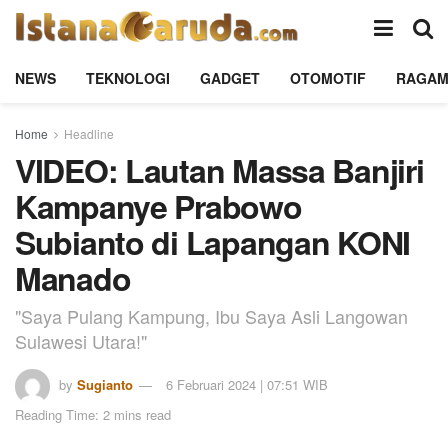
NEWS
TEKNOLOGI
GADGET
OTOMOTIF
RAGA
Home
Headline
VIDEO: Lautan Massa Banjiri
Kampanye Prabowo
Subianto di Lapangan KONI
Manado
"Saya Pulang Kampung, Ibu Saya Asli Langowan
Sulawesi Utara!"
by
Sugianto
6 Februari 2024 | 07:51 WIB
Reading Time: 2 mins read