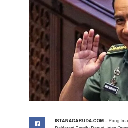
ISTANAGARUDA.COM
– Panglima
Deklarasi Pemilu Damai lintas Orma