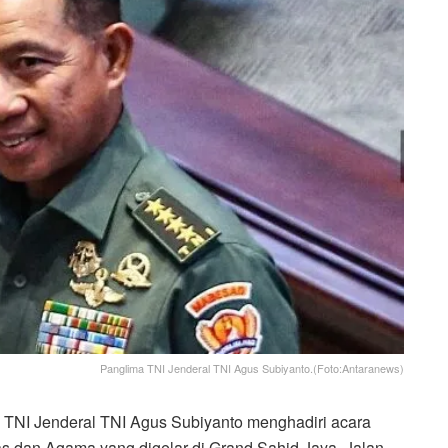
Panglima TNI Jenderal TNI Agus Subiyanto.(Foto:Antaranews)
 TNI Jenderal TNI Agus Subiyanto menghadiri acara
s dan Agama yang digelar di Grand Sahid Jaya, Jalan