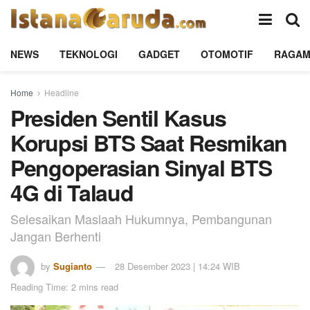
NEWS
TEKNOLOGI
GADGET
OTOMOTIF
RAGA
Home
Headline
Presiden Sentil Kasus
Korupsi BTS Saat Resmikan
Pengoperasian Sinyal BTS
4G di Talaud
Selesaikan Maslaah Hukumnya, Pembangunan
Jangan Berhenti
by
Sugianto
28 Desember 2023 | 14:24 WIB
Reading Time: 2 mins read