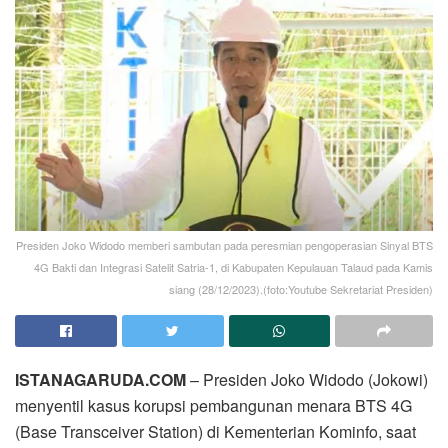
Presiden Joko Widodo memberi sambutan pada peresmian pengoperasian Sinyal BTS
4G Bakti dan Integrasi Satelit Satria-1, di Kabupaten Kepulauan Talaud pada Kamis
siang (28/12/2023).(foto:Youtube Sekretariat Presiden)
ISTANAGARUDA.COM
– Presiden Joko Widodo (Jokowi)
menyentil kasus korupsi pembangunan menara BTS 4G
(Base Transceiver Station) di Kementerian Kominfo, saat