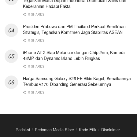
Tegaskan Masa Depan Indonesia Ditentukan Sains dan
Keberanian Hadapi Fakta
0 SHARES
Presiden Prabowo dan PM Thailand Perkuat Kemitraan
Strategis, Tegaskan Komitmen Jaga Stabilitas ASEAN
0 SHARES
iPhone Air 2 Siap Meluncur dengan Chip 2nm, Kamera
48MP, dan Dynamic Island Lebih Ringkas
0 SHARES
Harga Samsung Galaxy S26 FE Bikin Kaget, Kenaikannya
Tembus €170 Dibanding Generasi Sebelumnya
0 SHARES
Redaksi
Pedoman Media Siber
Kode Etik
Disclaimer