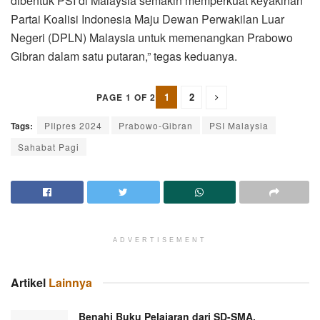
dibentuk PSI di Malaysia semakin memperkuat keyakinan
Partai Koalisi Indonesia Maju Dewan Perwakilan Luar
Negeri (DPLN) Malaysia untuk memenangkan Prabowo
Gibran dalam satu putaran,” tegas keduanya.
1
2
PAGE 1 OF 2
Tags:
PIlpres 2024
Prabowo-Gibran
PSI Malaysia
Sahabat Pagi
ADVERTISEMENT
Artikel
Lainnya
Benahi Buku Pelajaran dari SD-SMA,