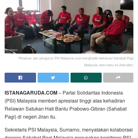
Pimpinan dan pengurus PSI Malaysia usai menghadiri deklarasi Sahabat Pagi
Malaysia, baru-baru ini.(foto:dok)
ISTANAGARUDA.COM
– Partai Solidaritas Indonesia
(PSI) Malaysia memberi apresiasi tinggi atas kehadiran
Relawan Satukan Hati Bantu Prabowo-Gibran (Sahabat
Pagi) di negeri Jiran itu.
Sekretaris PSI Malaysia, Sumarno, menyatakan kolaborasi
dengan Sahabat Pagi Malaysia merupakan komitmen PSI