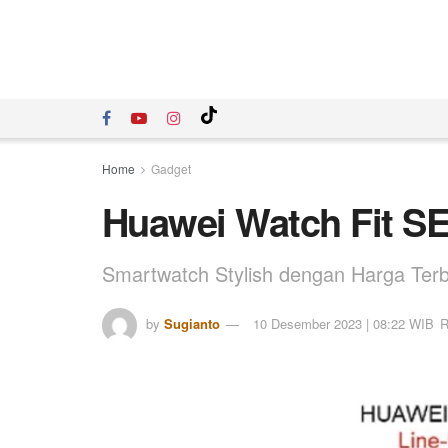
Home
Gadget
Huawei Watch Fit SE 
Smartwatch Stylish dengan Harga Terb
by
Sugianto
10 Desember 2023 | 08:22 WIB
R