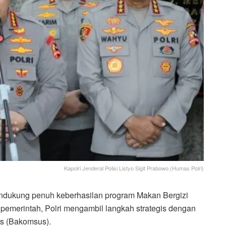
Kapolri Jenderal Polisi Listyo Sigit Prabowo.(Humas Polri)
dukung penuh keberhasilan program Makan Bergizi
s pemerintah, Polri mengambil langkah strategis dengan
us (Bakomsus).