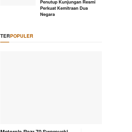
Penutup Kunjungan Resmi
Perkuat Kemitraan Dua
Negara
TER
POPULER
Motorola Razr 70 Swarovski