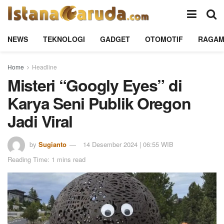
NEWS
TEKNOLOGI
GADGET
OTOMOTIF
RAGA
Home
Headline
Misteri “Googly Eyes” di
Karya Seni Publik Oregon
Jadi Viral
by
Sugianto
14 Desember 2024 | 06:55 WIB
Reading Time: 1 mins read