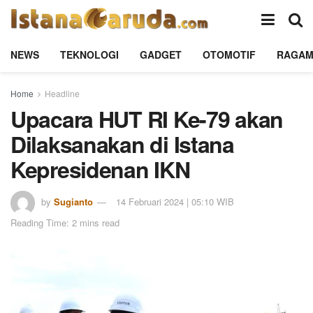
NEWS
TEKNOLOGI
GADGET
OTOMOTIF
RAGA
Home
Headline
Upacara HUT RI Ke-79 akan
Dilaksanakan di Istana
Kepresidenan IKN
by
Sugianto
14 Februari 2024 | 05:10 WIB
Reading Time: 2 mins read