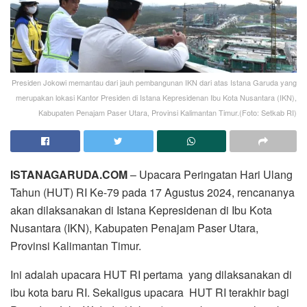
Presiden Jokowi memantau dari jauh pembangunan IKN dari atas Istana Garuda yang
merupakan lokasi Kantor Presiden di Istana Kepresidenan Ibu Kota Nusantara (IKN),
Kabupaten Penajam Paser Utara, Provinsi Kalimantan Timur.(Foto: Setkab RI)
ISTANAGARUDA.COM
– Upacara Peringatan Hari Ulang
Tahun (HUT) RI Ke-79 pada 17 Agustus 2024, rencananya
akan dilaksanakan di Istana Kepresidenan di Ibu Kota
Nusantara (IKN), Kabupaten Penajam Paser Utara,
Provinsi Kalimantan Timur.
Ini adalah upacara HUT RI pertama yang dilaksanakan di
ibu kota baru RI. Sekaligus upacara HUT RI terakhir bagi