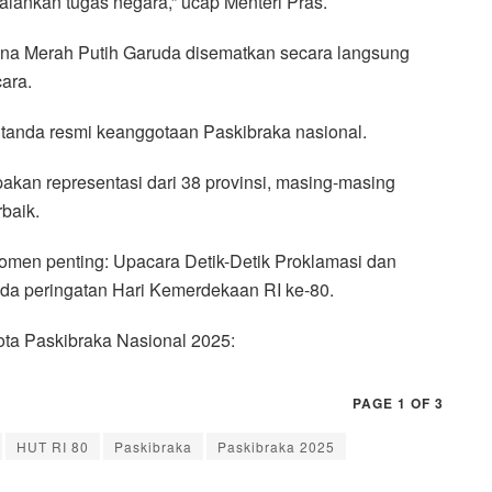
ankan tugas negara,” ucap Menteri Pras.
na Merah Putih Garuda disematkan secara langsung
ara.
 tanda resmi keanggotaan Paskibraka nasional.
akan representasi dari 38 provinsi, masing-masing
baik.
men penting: Upacara Detik-Detik Proklamasi dan
da peringatan Hari Kemerdekaan RI ke-80.
gota Paskibraka Nasional 2025:
PAGE 1 OF 3
HUT RI 80
Paskibraka
Paskibraka 2025