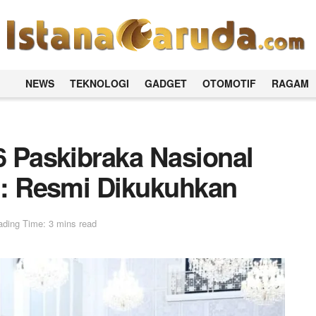
NEWS
TEKNOLOGI
GADGET
OTOMOTIF
RAGAM
6 Paskibraka Nasional
si: Resmi Dikukuhkan
ding Time: 3 mins read