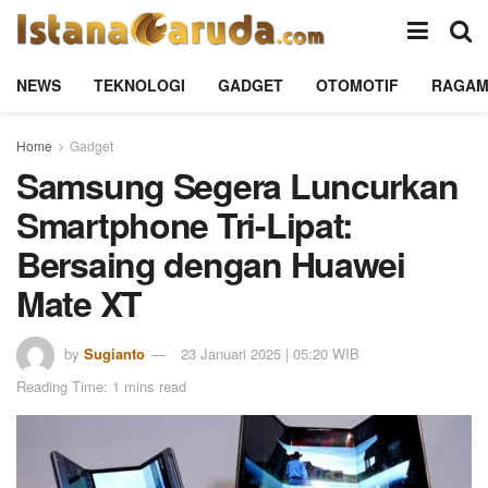
NEWS
TEKNOLOGI
GADGET
OTOMOTIF
RAGA
Home
Gadget
Samsung Segera Luncurkan
Smartphone Tri-Lipat:
Bersaing dengan Huawei
Mate XT
by
Sugianto
23 Januari 2025 | 05:20 WIB
Reading Time: 1 mins read