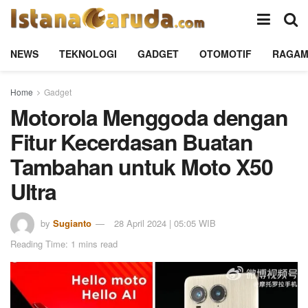
NEWS
TEKNOLOGI
GADGET
OTOMOTIF
RAGA
Home
Gadget
Motorola Menggoda dengan
Fitur Kecerdasan Buatan
Tambahan untuk Moto X50
Ultra
by
Sugianto
28 April 2024 | 05:05 WIB
Reading Time: 1 mins read