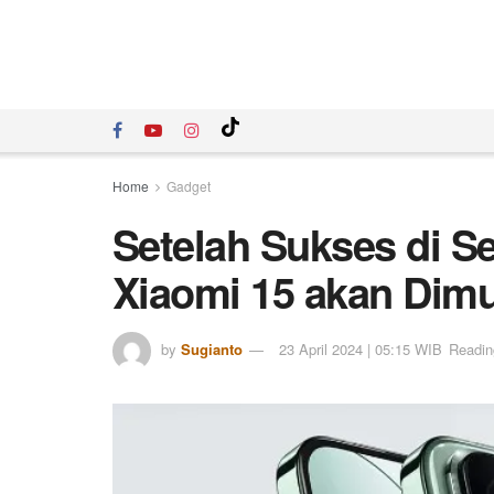
Home
Gadget
Setelah Sukses di Ser
Xiaomi 15 akan Dimul
by
Sugianto
23 April 2024 | 05:15 WIB
Readin