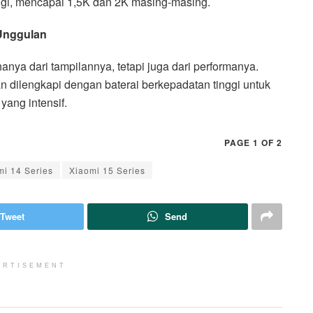
nggi, mencapai 1,5K dan 2K masing-masing.
Unggulan
anya dari tampilannya, tetapi juga dari performanya.
n dilengkapi dengan baterai berkepadatan tinggi untuk
ang intensif.
PAGE 1 OF 2
mi 14 Series
Xiaomi 15 Series
Tweet
Send
ERTISEMENT