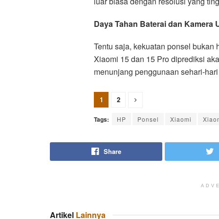
luar biasa dengan resolusi yang ti
Daya Tahan Baterai dan Kamera 
Tentu saja, kekuatan ponsel bukan h
Xiaomi 15 dan 15 Pro diprediksi aka
menunjang penggunaan sehari-hari y
1
2
Tags:
HP
Ponsel
Xiaomi
Xiao
Share
ADV
Artikel
Lainnya