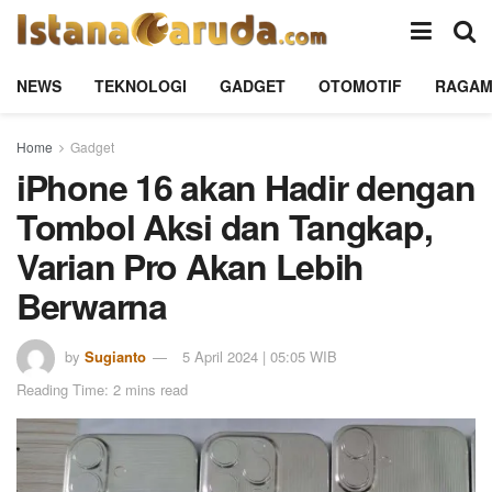
NEWS
TEKNOLOGI
GADGET
OTOMOTIF
RAGA
Home
Gadget
iPhone 16 akan Hadir dengan
Tombol Aksi dan Tangkap,
Varian Pro Akan Lebih
Berwarna
by
Sugianto
5 April 2024 | 05:05 WIB
Reading Time: 2 mins read