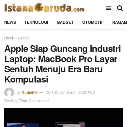
NEWS
TEKNOLOGI
GADGET
OTOMOTIF
RAGA
Home
Gadget
Apple Siap Guncang Industri
Laptop: MacBook Pro Layar
Sentuh Menuju Era Baru
Komputasi
by
Sugianto
27 Februari 2026 | 05:23 WIB
Reading Time: 2 mins read