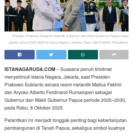
Presiden Prabowo Subianto melantik Gubernur dan Wakil Gubernur Papua masa
jabatan tahun 2025-2030 di Istana Negara, Jakarta, Rabu (08/10/2025).(Presidenri)
ISTANAGARUDA.COM
– Suasana penuh khidmat
menyelimuti Istana Negara, Jakarta, saat Presiden
Prabowo Subianto secara resmi melantik Matius Fakhiri
dan Aryoko Alberto Ferdinand Rumaropen sebagai
Gubernur dan Wakil Gubernur Papua periode 2025–2030,
pada Rabu, 8 Oktober 2025.
Pelantikan ini menjadi tonggak penting bagi keberlanjutan
pembangunan di Tanah Papua, sekaligus simbol kuatnya