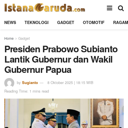
NEWS
TEKNOLOGI
GADGET
OTOMOTIF
RAGA
Home
Gadget
Presiden Prabowo Subianto
Lantik Gubernur dan Wakil
Gubernur Papua
by
Sugianto
8 Oktober 2025 | 18:15 WIB
Reading Time: 1 mins read