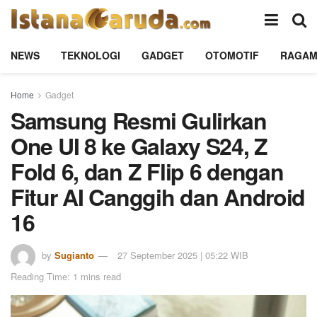
NEWS
TEKNOLOGI
GADGET
OTOMOTIF
RAGA
Home
Gadget
Samsung Resmi Gulirkan
One UI 8 ke Galaxy S24, Z
Fold 6, dan Z Flip 6 dengan
Fitur AI Canggih dan Android
16
by
Sugianto
27 September 2025 | 05:22 WIB
Reading Time: 1 mins read