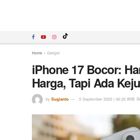
Home
Gadget
iPhone 17 Bocor: Ha
Harga, Tapi Ada Kej
by
Sugianto
5 September 2025 | 06:25 WIB
R