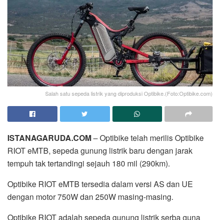
Salah satu sepeda listrik yang diproduksi Optibike.(Foto:Optibike.com)
ISTANAGARUDA.COM
– Optibike telah merilis Optibike
RIOT eMTB, sepeda gunung listrik baru dengan jarak
tempuh tak tertandingi sejauh 180 mil (290km).
Optibike RIOT eMTB tersedia dalam versi AS dan UE
dengan motor 750W dan 250W masing-masing.
Optibike RIOT adalah sepeda gunung listrik serba guna