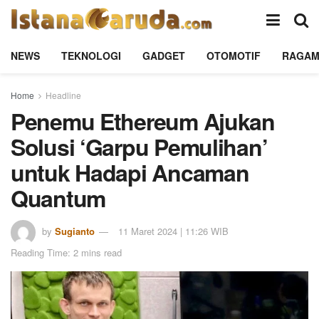
NEWS
TEKNOLOGI
GADGET
OTOMOTIF
RAGA
Home
Headline
Penemu Ethereum Ajukan
Solusi ‘Garpu Pemulihan’
untuk Hadapi Ancaman
Quantum
by
Sugianto
11 Maret 2024 | 11:26 WIB
Reading Time: 2 mins read