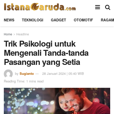
NEWS
TEKNOLOGI
GADGET
OTOMOTIF
RAGA
Home
Headline
Trik Psikologi untuk
Mengenali Tanda-tanda
Pasangan yang Setia
by
Sugianto
28 Januari 2024 | 05:40 WIB
Reading Time: 1 mins read