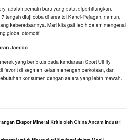
y, adalah pemain baru yang patut diperhitungkan.
 7 tengah diuji coba di area tol Kanci-Pejagan, namun,
ang keberadaannya. Mari kita gali lebih dalam mengenai
ng global otomotif.
aran Jaecoo
erek yang berfokus pada kendaraan Sport Utility
di favorit di segmen kelas menengah perkotaan, dan
kebutuhan konsumen dengan selera yang lebih mewah.
ngan Ekspor Mineral Kritis oleh China Ancam Industri
borasi untuk Merevolusi Navigasi dalam Mobil