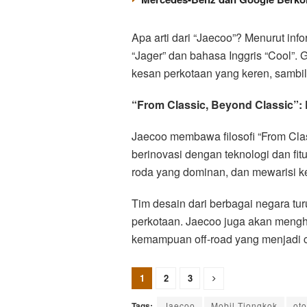
Apa arti dari “Jaecoo”? Menurut info
“Jager” dan bahasa Inggris “Cool”
kesan perkotaan yang keren, sambil
“From Classic, Beyond Classic”: 
Jaecoo membawa filosofi “From Clas
berinovasi dengan teknologi dan f
roda yang dominan, dan mewarisi k
Tim desain dari berbagai negara tu
perkotaan. Jaecoo juga akan meng
kemampuan off-road yang menjadi c
1
2
3
Tags:
Jaecoo
Mobil Tiongkok
oto