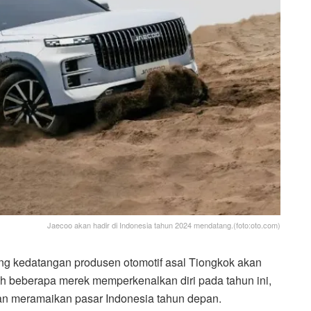
Jaecoo akan hadir di Indonesia tahun 2024 mendatang.(foto:oto.com)
g kedatangan produsen otomotif asal Tiongkok akan
lah beberapa merek memperkenalkan diri pada tahun ini,
an meramaikan pasar Indonesia tahun depan.