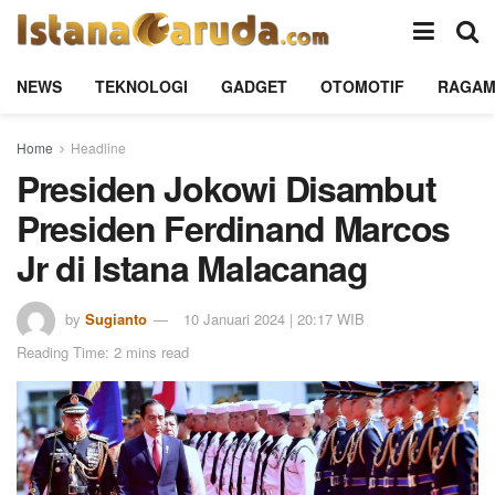
NEWS
TEKNOLOGI
GADGET
OTOMOTIF
RAGA
Home
Headline
Presiden Jokowi Disambut
Presiden Ferdinand Marcos
Jr di Istana Malacanag
by
Sugianto
10 Januari 2024 | 20:17 WIB
Reading Time: 2 mins read